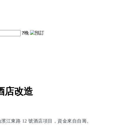
?
晚
酒店改造
黃山濱江東路 12 號酒店項目，資金來自自籌。