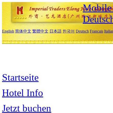
Mobile 
Deutsc
English
简体中文
繁體中文
日本語
한국어
Deutsch
Français
Itali
Startseite
Hotel Info
Jetzt buchen