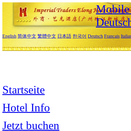
Mobile 
Deutsc
English
简体中文
繁體中文
日本語
한국어
Deutsch
Français
Itali
Startseite
Hotel Info
Jetzt buchen