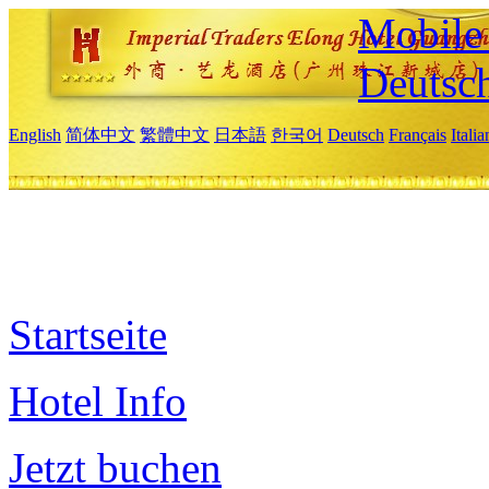
Mobile 
Deutsc
English
简体中文
繁體中文
日本語
한국어
Deutsch
Français
Itali
Startseite
Hotel Info
Jetzt buchen