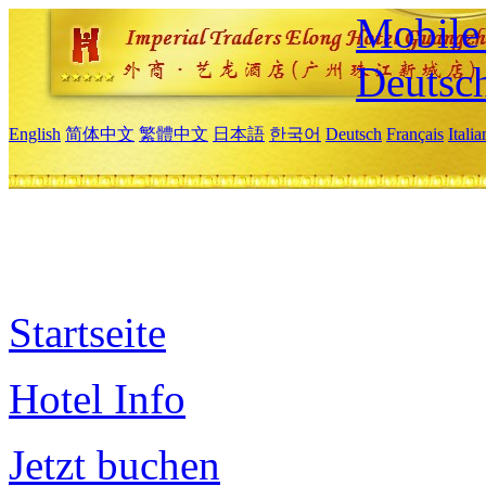
Mobile 
Deutsc
English
简体中文
繁體中文
日本語
한국어
Deutsch
Français
Itali
Startseite
Hotel Info
Jetzt buchen