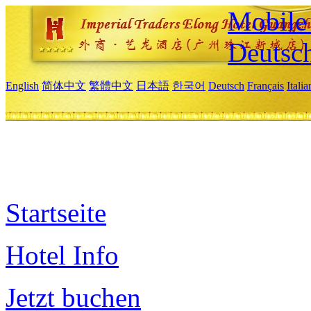
Mobile 
Deutsc
English
简体中文
繁體中文
日本語
한국어
Deutsch
Français
Itali
Startseite
Hotel Info
Jetzt buchen