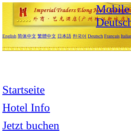
Mobile 
Deutsc
English
简体中文
繁體中文
日本語
한국어
Deutsch
Français
Itali
Startseite
Hotel Info
Jetzt buchen