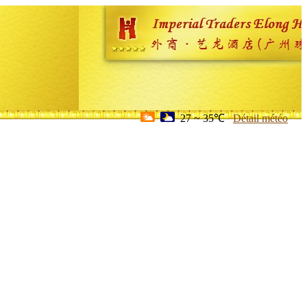
27 ~ 35℃
Détail météo