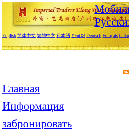
Мобиль
Русски
English
简体中文
繁體中文
日本語
한국어
Deutsch
Français
Itali
Главная
Информация
забронировать