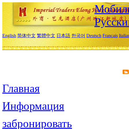
Мобиль
Русски
English
简体中文
繁體中文
日本語
한국어
Deutsch
Français
Itali
Главная
Информация
забронировать