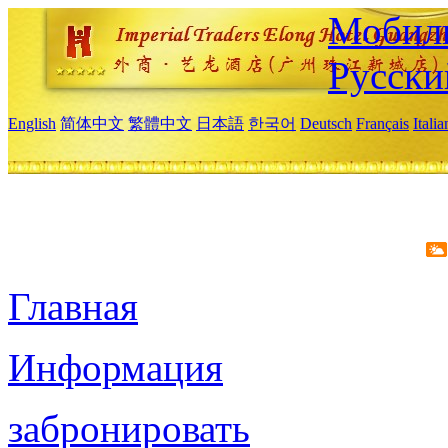
Мобиль
Русски
English
简体中文
繁體中文
日本語
한국어
Deutsch
Français
Itali
Главная
Информация
забронировать