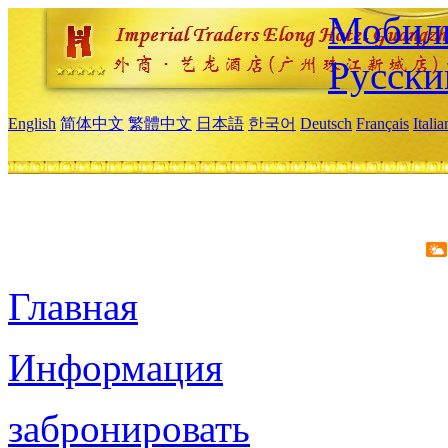
Мобиль
Русски
English
简体中文
繁體中文
日本語
한국어
Deutsch
Français
Itali
Главная
Информация
забронировать