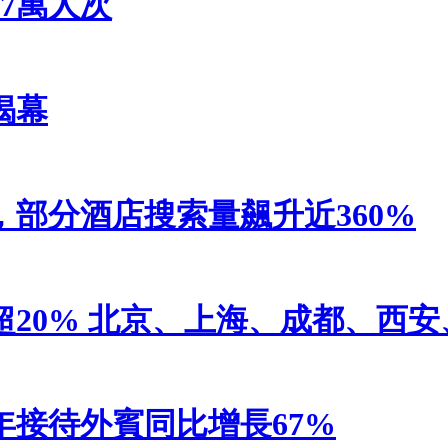
7萬人次
揭幕
部分酒店搜索量飆升近360%
20% 北京、上海、成都、西
接待外賓同比增長67%