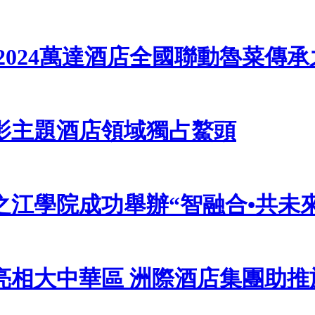
2024萬達酒店全國聯動魯菜傳
影主題酒店領域獨占鰲頭
江學院成功舉辦“智融合•共未
亮相大中華區 洲際酒店集團助推