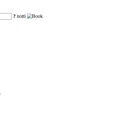
?
notti
)