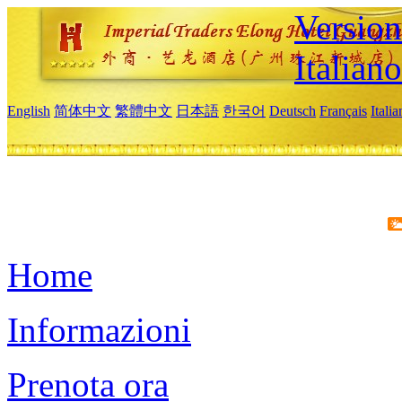
Version
Italiano
English
简体中文
繁體中文
日本語
한국어
Deutsch
Français
Itali
Home
Informazioni
Prenota ora