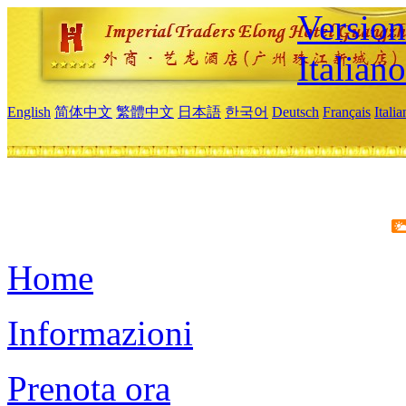
Version
Italiano
English
简体中文
繁體中文
日本語
한국어
Deutsch
Français
Itali
Home
Informazioni
Prenota ora