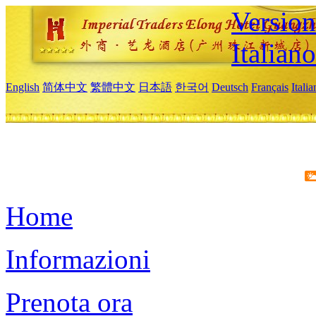
Version
Italiano
English
简体中文
繁體中文
日本語
한국어
Deutsch
Français
Itali
Home
Informazioni
Prenota ora